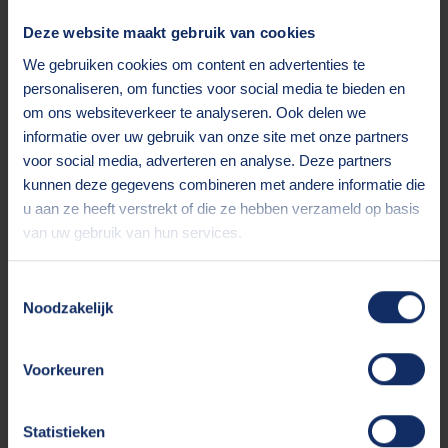
Deze website maakt gebruik van cookies
We gebruiken cookies om content en advertenties te
Pim Pauel
personaliseren, om functies voor social media te bieden en
MSP Consultant
om ons websiteverkeer te analyseren. Ook delen we
zuidplas@circle8.nl
informatie over uw gebruik van onze site met onze partners
Bel mij op
+31 6 47 63 92 26
voor social media, adverteren en analyse. Deze partners
kunnen deze gegevens combineren met andere informatie die
Voornaam*
u aan ze heeft verstrekt of die ze hebben verzameld op basis
van uw gebruik van hun services.
Achternaam*
Toestemmingsselectie
Noodzakelijk
Bedrijfsnaam
Voorkeuren
Telefoonnummer
Statistieken