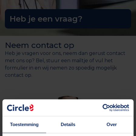
Heb je een vraag?
Neem contact op
Heb je vragen voor ons, neem dan gerust contact
met ons op? Bel, stuur een mailtje of vul het
formulier in en wij nemen zo spoedig mogelijk
contact op.
Toestemming
Details
Over