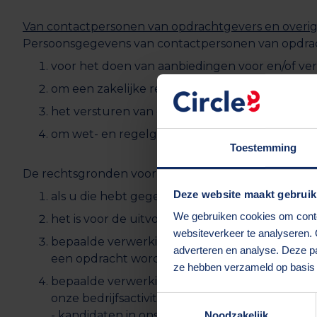
Van contactpersonen van opdrachtgevers en overige 
Persoonsgegevens van contactpersonen van opdrach
voor het doen van aanbiedingen voor en/of vers
om een zakelijke relatie te onderhouden en 
het versturen van onze nieuwsbrief;
om wet- en regelgeving na te kunnen komen.
Toestemming
De rechtsgronden voor deze verwerkingen zijn de 
Deze website maakt gebruik
als u die hebt gegeven voor bepaalde verwer
We gebruiken cookies om conten
het is voor de uitvoering van onze overeenko
websiteverkeer te analyseren. 
bepaalde verwerkingen zijn wettelijk verplicht,
adverteren en analyse. Deze pa
een opdracht wordt geplaatst;
ze hebben verzameld op basis 
bepaalde verwerkingen zijn noodzakelijk om o
onze bedrijfsactiviteiten door:
Toestemmingsselectie
- kandidaten in ons bestand op te nemen, die 
Noodzakelijk